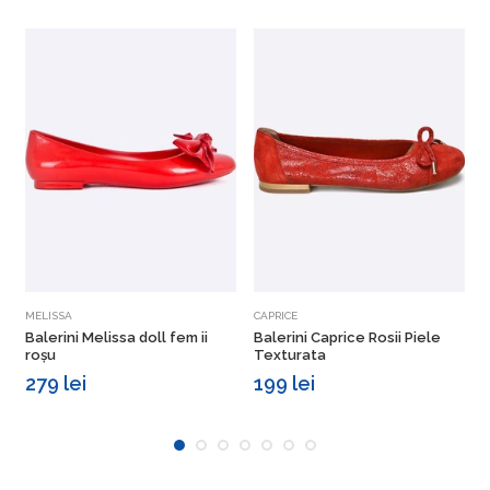
Vezi detalii
Vezi detalii
MELISSA
CAPRICE
C
Balerini Melissa doll fem ii
Balerini Caprice Rosii Piele
B
roșu
Texturata
F
279 lei
199 lei