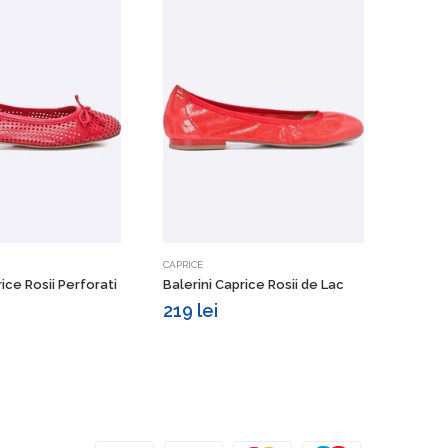
Vezi detalii
Vezi detalii
CAPRICE
MELISS
rice Rosii Perforati
Balerini Caprice Rosii de Lac
Balerin
219 lei
279 l