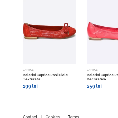
Vezi detalii
Vezi d
CAPRICE
CAPRICE
Balerini Caprice Rosii Piele
Balerini Caprice R
Texturata
Decorativa
199 lei
259 lei
Contact
Cookies
Terms