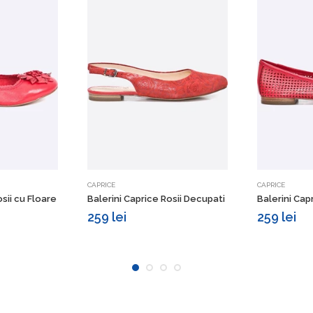
etalii
Vezi detalii
CAPRICE
CAPRICE
osii cu Floare
Balerini Caprice Rosii Decupati
Balerini Cap
259 lei
259 lei