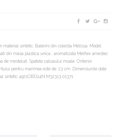
n material sintetic. Balerini din colectia Melissa. Model
ionati din masa plastica unica , aromatizata Melflex amestec
ma de mestecat. Spatele calcaiului moale. Onterior
rantului pentru marimea este de: 23 cm. Dimensiunile date
erial sintetic 4921OBD24N M32313.01371