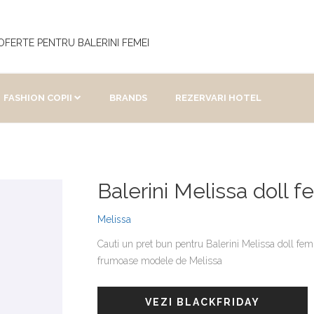
OFERTE PENTRU BALERINI FEMEI
FASHION COPII
BRANDS
REZERVARI HOTEL
Balerini Melissa doll fe
Melissa
Cauti un pret bun pentru Balerini Melissa doll fem i
frumoase modele de Melissa
VEZI BLACKFRIDAY