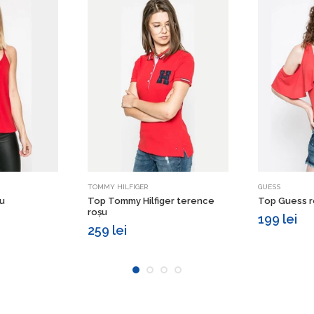
etalii
Vezi detalii
TOMMY HILFIGER
GUESS
u
Top Tommy Hilfiger terence
Top Guess r
roșu
199 lei
259 lei