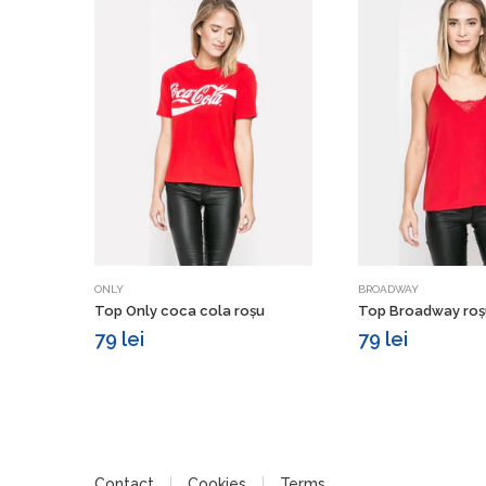
Vezi detalii
Vezi d
ONLY
BROADWAY
Top Only coca cola roșu
Top Broadway roș
79 lei
79 lei
Contact
Cookies
Terms