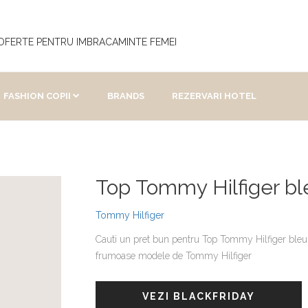
 OFERTE PENTRU IMBRACAMINTE FEMEI
FASHION COPII
BRANDS
REZERVARI HOTEL
Top Tommy Hilfiger b
Tommy Hilfiger
Cauti un pret bun pentru Top Tommy Hilfiger bleuma
frumoase modele de Tommy Hilfiger
VEZI BLACKFRIDAY