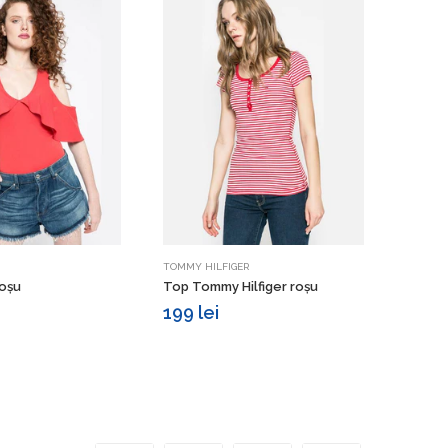
Vezi detalii
Vezi detalii
TOMMY HILFIGER
MANGO
oșu
Top Tommy Hilfiger roșu
Top M
199 lei
89 le