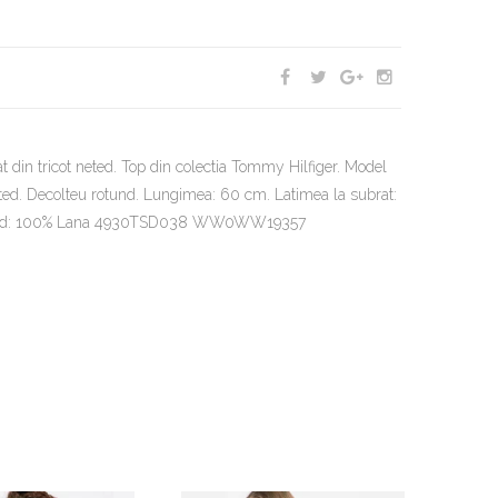
t din tricot neted. Top din colectia Tommy Hilfiger. Model
neted. Decolteu rotund. Lungimea: 60 cm. Latimea la subrat:
 Skład: 100% Lana 4930TSD038 WW0WW19357