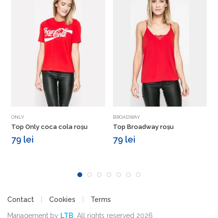
Vezi detalii
Vezi detalii
ONLY
BROADWAY
T
Top Only coca cola roșu
Top Broadway roșu
T
r
79 lei
79 lei
Contact
Cookies
Terms
Management by
LTB
. All rights reserved 2026