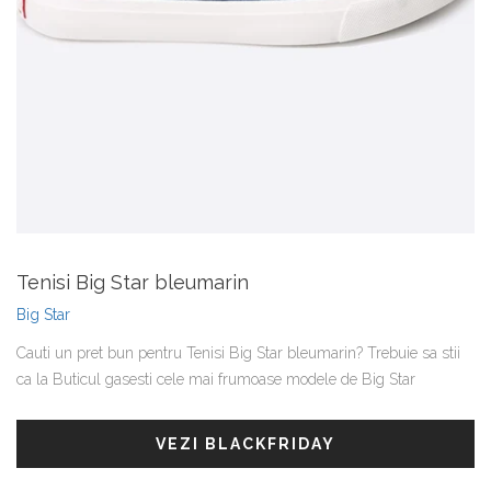
Tenisi Big Star bleumarin
Big Star
Cauti un pret bun pentru Tenisi Big Star bleumarin? Trebuie sa stii
ca la Buticul gasesti cele mai frumoase modele de Big Star
VEZI BLACKFRIDAY