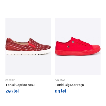
Vezi detalii
Vezi detalii
CAPRICE
BIG STAR
T
Tenisi Caprice roșu
Tenisi Big Star roșu
T
259 lei
99 lei