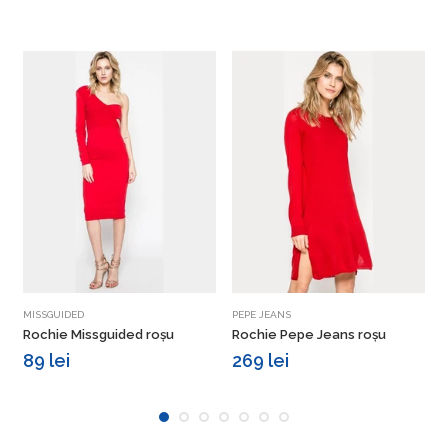
Vezi detalii
Vezi detalii
MISSGUIDED
PEPE JEANS
Rochie Missguided roșu
Rochie Pepe Jeans roșu
T
89 lei
269 lei