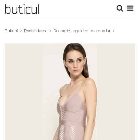
Buticul
Rochii dama
Rochie Missguided roz murdar