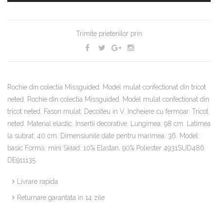
Trimite prietenilor prin
Rochie din colectia Missguided. Model mulat confectionat din tricot
neted. Rochie din colectia Missguided. Model mulat confectionat din
tricot neted. Fason mulat. Decolteu in V. Incheiere cu fermoar. Tricot
neted. Material elastic. Insertii decorative. Lungimea: 98 cm. Latimea
la subrat: 40 cm. Dimensiunile date pentru marimea: 36. Model:
basic Formă: mini Skład: 10% Elastan, 90% Poliester 4931SUD486
DE911135
Livrare rapida
Returnare garantata in 14 zile