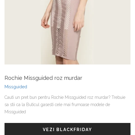
Rochie Missguided roz murdar
Missguided
Cauti un pret bun pentru Rochie Missguided roz murdar? Trebuie
sa stii ca la Buticul gasesti cele mai frumoase modele de
Missguided
VEZI BLACKFRIDAY