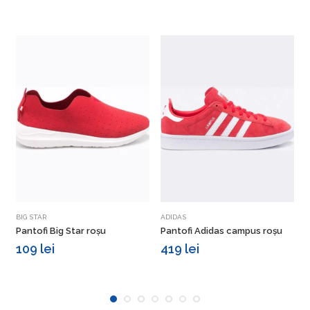
Vezi detalii
Vezi detalii
BIG STAR
ADIDAS
B
Pantofi Big Star roșu
Pantofi Adidas campus roșu
P
109 lei
419 lei