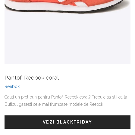
Pantofi Reebok coral
Reebok
Cauti un pret bun pentru Pantofi Reebok coral? Trebuie sa stii ca la
Buticul gasesti cele mai frumoase modele de Reebok
VEZI BLACKFRIDAY