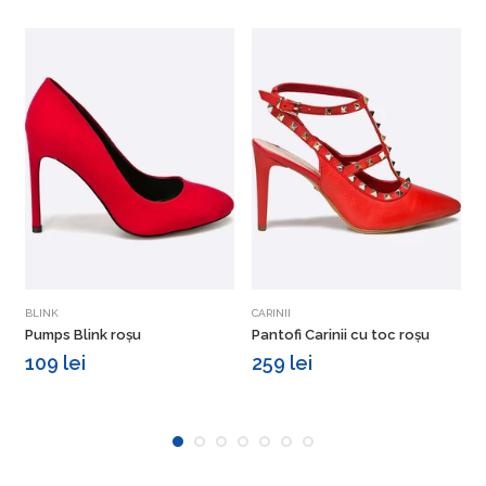
Vezi detalii
Vezi detalii
BLINK
CARINII
G
Pumps Blink roșu
Pantofi Carinii cu toc roșu
P
p
109 lei
259 lei