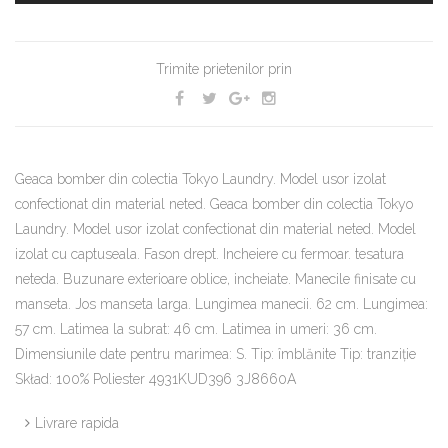
Trimite prietenilor prin
Geaca bomber din colectia Tokyo Laundry. Model usor izolat
confectionat din material neted. Geaca bomber din colectia Tokyo
Laundry. Model usor izolat confectionat din material neted. Model
izolat cu captuseala. Fason drept. Incheiere cu fermoar. tesatura
neteda. Buzunare exterioare oblice, incheiate. Manecile finisate cu
manseta. Jos manseta larga. Lungimea manecii. 62 cm. Lungimea:
57 cm. Latimea la subrat: 46 cm. Latimea in umeri: 36 cm.
Dimensiunile date pentru marimea: S. Tip: îmblănite Tip: tranziţie
Skład: 100% Poliester 4931KUD396 3J8660A
Livrare rapida