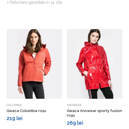
Returnare garantata in 14 zile
Vezi detalii
Vezi detalii
COLUMBIA
ANSWEAR
T
Geaca Columbia roșu
Geaca Answear sporty fusion
G
roșu
219 lei
269 lei