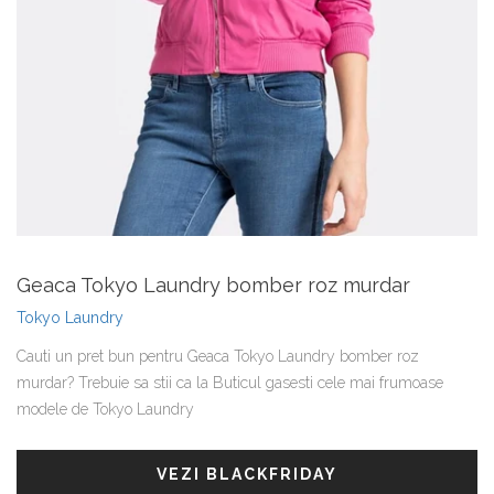
Geaca Tokyo Laundry bomber roz murdar
Tokyo Laundry
Cauti un pret bun pentru Geaca Tokyo Laundry bomber roz
murdar? Trebuie sa stii ca la Buticul gasesti cele mai frumoase
modele de Tokyo Laundry
VEZI BLACKFRIDAY