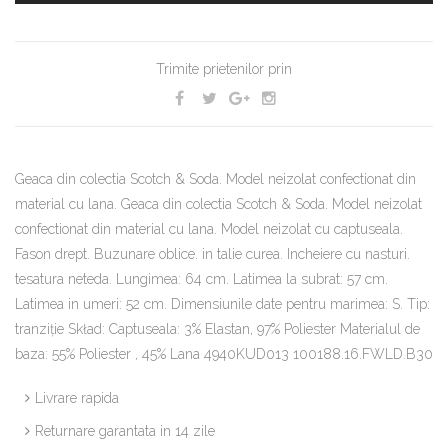
Trimite prietenilor prin
Geaca din colectia Scotch & Soda. Model neizolat confectionat din
material cu lana. Geaca din colectia Scotch & Soda. Model neizolat
confectionat din material cu lana. Model neizolat cu captuseala.
Fason drept. Buzunare oblice. in talie curea. Incheiere cu nasturi.
tesatura neteda. Lungimea: 64 cm. Latimea la subrat: 57 cm.
Latimea in umeri: 52 cm. Dimensiunile date pentru marimea: S. Tip:
tranziţie Skład: Captuseala: 3% Elastan, 97% Poliester Materialul de
baza: 55% Poliester , 45% Lana 4940KUD013 100188.16.FWLD.B30
Livrare rapida
Returnare garantata in 14 zile