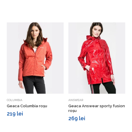
Vezi detalii
Vezi detalii
COLUMBIA
ANSWEAR
T
Geaca Columbia roșu
Geaca Answear sporty fusion
G
roșu
219 lei
269 lei