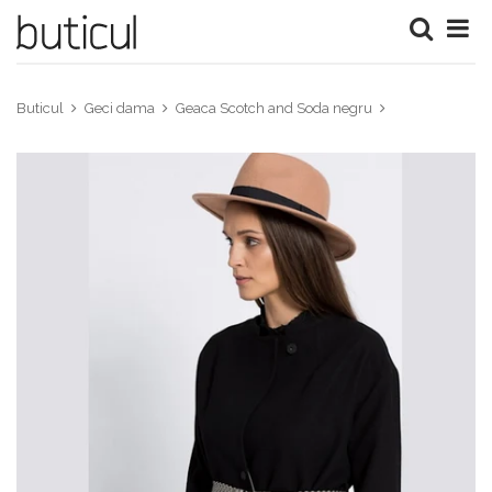
Buticul
Geci dama
Geaca Scotch and Soda negru