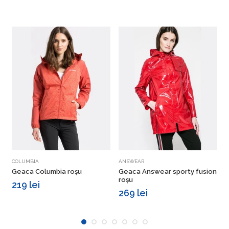
Vezi detalii
Vezi detalii
COLUMBIA
ANSWEAR
T
Geaca Columbia roșu
Geaca Answear sporty fusion
G
roșu
219 lei
269 lei