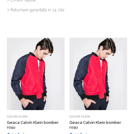
Returnare garantata in 14 zile
Vezi detalii
Vezi detalii
CALVIN KLEIN
CALVIN KLEIN
A
Geaca Calvin Klein bomber
Geaca Calvin Klein bomber
roșu
roșu