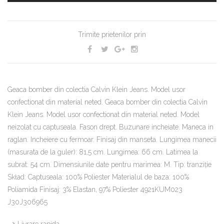
Trimite prietenilor prin
Geaca bomber din colectia Calvin Klein Jeans. Model usor
confectionat din material neted. Geaca bomber din colectia Calvin
Klein Jeans. Model usor confectionat din material neted. Model
neizolat cu captuseala. Fason drept. Buzunare incheiate. Maneca in
raglan. Incheiere cu fermoar. Finisaj din manseta. Lungimea manecii
(masurata de la guler): 81,5 cm. Lungimea: 66 cm. Latimea la
subrat: 54 cm. Dimensiunile date pentru marimea: M. Tip: tranziţie
Skład: Captuseala: 100% Poliester Materialul de baza: 100%
Poliamida Finisaj: 3% Elastan, 97% Poliester 4921KUM023
J30J306965
Livrare rapida