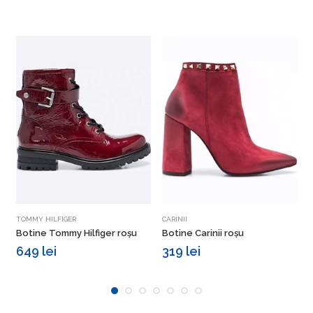
Vezi detalii
Vezi detalii
TOMMY HILFIGER
CARINII
C
Botine Tommy Hilfiger roșu
Botine Carinii roșu
B
649 lei
319 lei