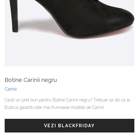
Botine Carinii negru
Carinii
Cauti un pret bun pentru Botine Carinii negru? Trebuie sa stii ca la
Buticul gasesti cele mai frumoase modele de Carinii
VEZI BLACKFRIDAY