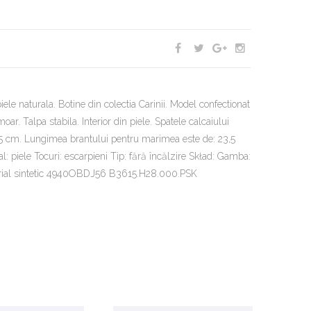
iele naturala. Botine din colectia Carinii. Model confectionat
oar. Talpa stabila. Interior din piele. Spatele calcaiului
 9,5 cm. Lungimea brantului pentru marimea este de: 23,5
: piele Tocuri: escarpieni Tip: fără încălzire Skład: Gamba:
Material sintetic 4940OBDJ56 B3615.H28.000.PSK