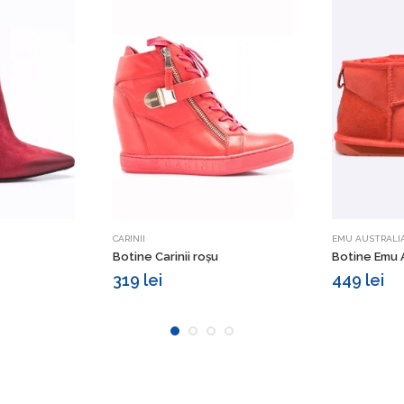
etalii
Vezi detalii
CARINII
EMU AUSTRALI
Botine Carinii roșu
Botine Emu A
319 lei
449 lei