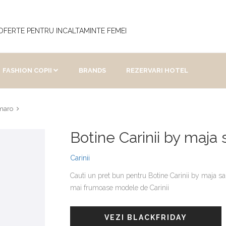
OFERTE PENTRU INCALTAMINTE FEMEI
FASHION COPII
BRANDS
REZERVARI HOTEL
 maro
Botine Carinii by maj
Carinii
Cauti un pret bun pentru Botine Carinii by maja sa
mai frumoase modele de Carinii
VEZI BLACKFRIDAY