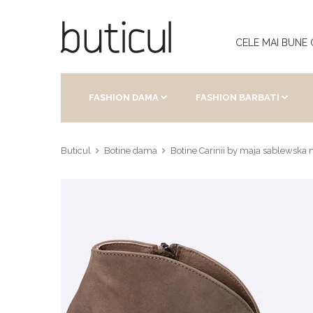
CELE MAI BUNE 
FASHION DAMA
FASHION BARBATI
Buticul
Botine dama
Botine Carinii by maja sablewska