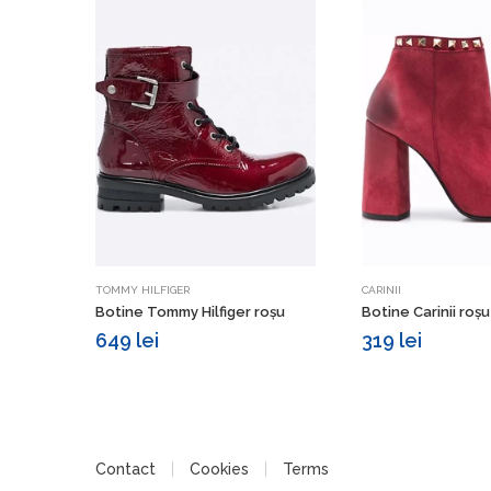
Vezi detalii
Vezi d
TOMMY HILFIGER
CARINII
Botine Tommy Hilfiger roșu
Botine Carinii roșu
649 lei
319 lei
Contact
Cookies
Terms