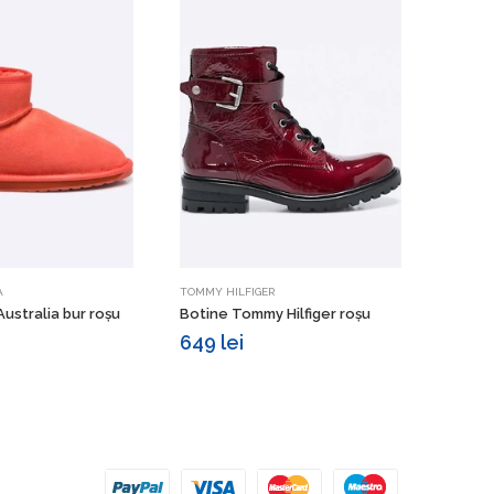
Vezi detalii
Vezi detalii
A
TOMMY HILFIGER
CARINII
ustralia bur roșu
Botine Tommy Hilfiger roșu
Botine
649 lei
319 l